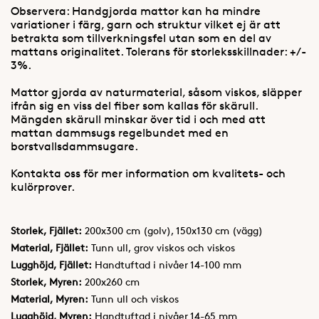
Observera: Handgjorda mattor kan ha mindre
variationer i färg, garn och struktur vilket ej är att
betrakta som tillverkningsfel utan som en del av
mattans originalitet. Tolerans för storleksskillnader: +/-
3%.
Mattor gjorda av naturmaterial, såsom viskos, släpper
ifrån sig en viss del fiber som kallas för skärull.
Mängden skärull minskar över tid i och med att
mattan dammsugs regelbundet med en
borstvallsdammsugare.
Kontakta oss för mer information om kvalitets- och
kulörprover.
Storlek, Fjället:
200x300 cm (golv), 150x130 cm (vägg)
Material, Fjället:
Tunn ull, grov viskos och viskos
Lugghöjd, Fjället:
Handtuftad i nivåer 14-100 mm
Storlek, Myren:
200x260 cm
Material, Myren:
Tunn ull och viskos
Lugghöjd, Myren:
Handtuftad i nivåer 14-65 mm