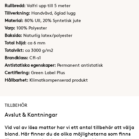
Rullbredd:
Valfri upp till 5 meter
Tillverkning:
Handvävd, öglad lugg
Material:
80% Ull, 20% Syntetisk jute
Varp:
100% Polyester
Baksida:
Naturlig latex/polyester
Total höjd:
ca 6 mm
Totalvikt:
ca 3000 g/m2
Brandklass:
Cfl-s1
Antistatiska egenskaper:
Permanent antistatisk
Certifiering:
Green Label Plus
Hållbarhet:
Klimatkompenserad produkt
TILLBEHÖR
Avslut & Kantningar
Vid val av lösa mattor har vi ett antal tillbehör att välja
bland. Här finner du de olika möjligheterna som finns