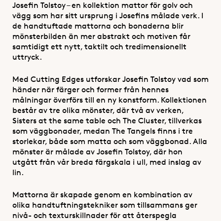
Josefin Tolstoy – en kollektion mattor för golv och
vägg som har sitt ursprung i Josefins målade verk. I
de handtuftade mattorna och bonaderna blir
mönsterbilden än mer abstrakt och motiven får
samtidigt ett nytt, taktilt och tredimensionellt
uttryck.
Med Cutting Edges utforskar Josefin Tolstoy vad som
händer när färger och former från hennes
målningar överförs till en ny konstform. Kollektionen
består av tre olika mönster, där två av verken,
Sisters at the same table och The Cluster, tillverkas
som väggbonader, medan The Tangels finns i tre
storlekar, både som matta och som väggbonad. Alla
mönster är målade av Josefin Tolstoy, där hon
utgått från vår breda färgskala i ull, med inslag av
lin.
Mattorna är skapade genom en kombination av
olika handtuftningstekniker som tillsammans ger
nivå- och texturskillnader för att återspegla