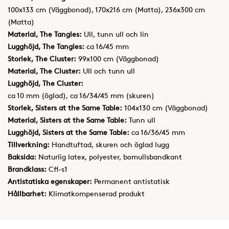
100x133 cm (Väggbonad), 170x216 cm (Matta), 236x300 cm
(Matta)
Material, The Tangles:
Ull, tunn ull och lin
Lugghöjd, The Tangles:
ca 16/45 mm
Storlek, The Cluster:
99x100 cm (Väggbonad)
Material, The Cluster:
Ull och tunn ull
Lugghöjd, The Cluster:
ca 10 mm (öglad), ca 16/34/45 mm (skuren)
Storlek, Sisters at the Same Table:
104x130 cm (Väggbonad)
Material, Sisters at the Same Table:
Tunn ull
Lugghöjd, Sisters at the Same Table:
ca 16/36/45 mm
Tillverkning:
Handtuftad, skuren och öglad lugg
Baksida:
Naturlig latex, polyester, bomullsbandkant
Brandklass:
Cfl-s1
Antistatiska egenskaper:
Permanent antistatisk
Hållbarhet:
Klimatkompenserad produkt