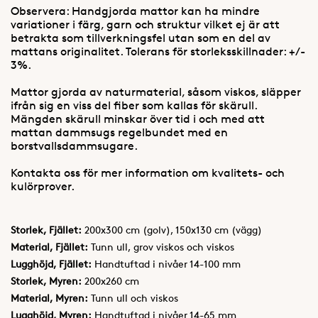
Observera: Handgjorda mattor kan ha mindre
variationer i färg, garn och struktur vilket ej är att
betrakta som tillverkningsfel utan som en del av
mattans originalitet. Tolerans för storleksskillnader: +/-
3%.
Mattor gjorda av naturmaterial, såsom viskos, släpper
ifrån sig en viss del fiber som kallas för skärull.
Mängden skärull minskar över tid i och med att
mattan dammsugs regelbundet med en
borstvallsdammsugare.
Kontakta oss för mer information om kvalitets- och
kulörprover.
Storlek, Fjället:
200x300 cm (golv), 150x130 cm (vägg)
Material, Fjället:
Tunn ull, grov viskos och viskos
Lugghöjd, Fjället:
Handtuftad i nivåer 14-100 mm
Storlek, Myren:
200x260 cm
Material, Myren:
Tunn ull och viskos
Lugghöjd, Myren:
Handtuftad i nivåer 14-65 mm