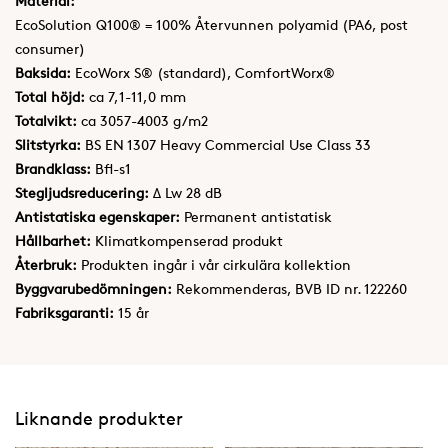
Material:
EcoSolution Q100® = 100% Återvunnen polyamid (PA6, post
consumer)
Baksida:
EcoWorx S® (standard), ComfortWorx®
Total höjd:
ca 7,1-11,0 mm
Totalvikt:
ca 3057-4003 g/m2
Slitstyrka:
BS EN 1307 Heavy Commercial Use Class 33
Brandklass:
Bfl-s1
Stegljudsreducering:
Δ Lw 28 dB
Antistatiska egenskaper:
Permanent antistatisk
Hållbarhet:
Klimatkompenserad produkt
Återbruk:
Produkten ingår i vår cirkulära kollektion
Byggvarubedömningen:
Rekommenderas, BVB ID nr. 122260
Fabriksgaranti:
15 år
Liknande produkter