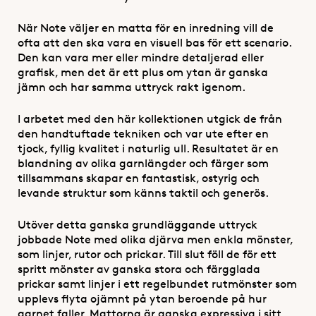
När Note väljer en matta för en inredning vill de
ofta att den ska vara en visuell bas för ett scenario.
Den kan vara mer eller mindre detaljerad eller
grafisk, men det är ett plus om ytan är ganska
jämn och har samma uttryck rakt igenom.
I arbetet med den här kollektionen utgick de från
den handtuftade tekniken och var ute efter en
tjock, fyllig kvalitet i naturlig ull. Resultatet är en
blandning av olika garnlängder och färger som
tillsammans skapar en fantastisk, ostyrig och
levande struktur som känns taktil och generös.
Utöver detta ganska grundläggande uttryck
jobbade Note med olika djärva men enkla mönster,
som linjer, rutor och prickar. Till slut föll de för ett
spritt mönster av ganska stora och färgglada
prickar samt linjer i ett regelbundet rutmönster som
upplevs flyta ojämnt på ytan beroende på hur
garnet faller. Mattorna är ganska expressiva i sitt