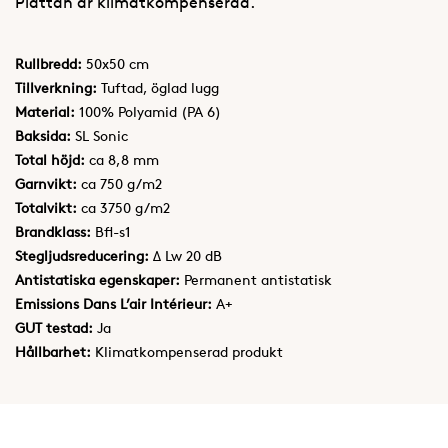
Plattan är klimatkompenserad.
Rullbredd:
50x50 cm
Tillverkning:
Tuftad, öglad lugg
Material:
100% Polyamid (PA 6)
Baksida:
SL Sonic
Total höjd:
ca 8,8 mm
Garnvikt:
ca 750 g/m2
Totalvikt:
ca 3750 g/m2
Brandklass:
Bfl-s1
Stegljudsreducering:
Δ Lw 20 dB
Antistatiska egenskaper:
Permanent antistatisk
Emissions Dans L’air Intérieur:
A+
GUT testad:
Ja
Hållbarhet:
Klimatkompenserad produkt