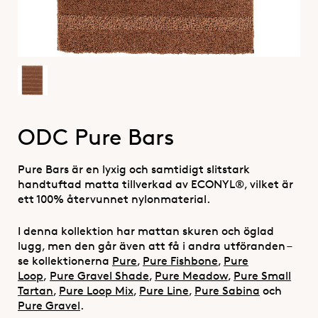
ODC Pure Bars
Pure Bars är en lyxig och samtidigt slitstark
handtuftad matta tillverkad av ECONYL®, vilket är
ett 100% återvunnet nylonmaterial.
I denna kollektion har mattan skuren och öglad
lugg, men den går även att få i andra utföranden –
se kollektionerna
Pure
,
Pure Fishbone
,
Pure
Loop
,
Pure Gravel Shade
,
Pure Meadow
,
Pure Small
Tartan
,
Pure Loop Mix
,
Pure Line
,
Pure Sabina
och
Pure Gravel
.