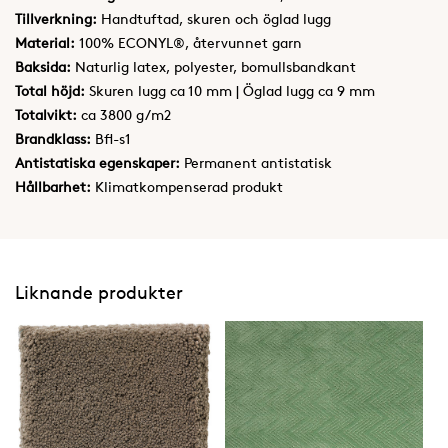
Tillverkning:
Handtuftad, skuren och öglad lugg
Material:
100% ECONYL®, återvunnet garn
Baksida:
Naturlig latex, polyester, bomullsbandkant
Total höjd:
Skuren lugg ca 10 mm | Öglad lugg ca 9 mm
Totalvikt:
ca 3800 g/m2
Brandklass:
Bfl-s1
Antistatiska egenskaper:
Permanent antistatisk
Hållbarhet:
Klimatkompenserad produkt
Liknande produkter