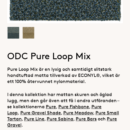
ODC Pure Loop Mix
Pure Loop Mix är en lyxig och samtidigt slitstark
handtuftad matta tillverkad av ECONYL®, vilket är
ett 100% återvunnet nylonmaterial.
I denna kollektion har mattan skuren och öglad
lugg, men den går även att få i andra utföranden –
se kollektionerna
Pure
,
Pure Fishbone
,
Pure
Loop
,
Pure Gravel Shade
,
Pure Meadow
,
Pure Small
Tartan
,
Pure Line
,
Pure Sabina
,
Pure Bars
och
Pure
Gravel
.