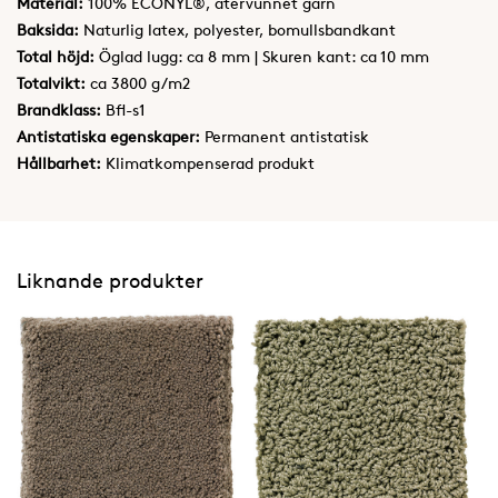
Material:
100% ECONYL®, återvunnet garn
Baksida:
Naturlig latex, polyester, bomullsbandkant
Total höjd:
Öglad lugg: ca 8 mm | Skuren kant: ca 10 mm
Totalvikt:
ca 3800 g/m2
Brandklass:
Bfl-s1
Antistatiska egenskaper:
Permanent antistatisk
Hållbarhet:
Klimatkompenserad produkt
Liknande produkter