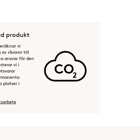
d produkt
beräknar vi
av råvaror till
ta ansvar för den
terar vi i
otsvarar
permanenta
 platser i
tsarbete