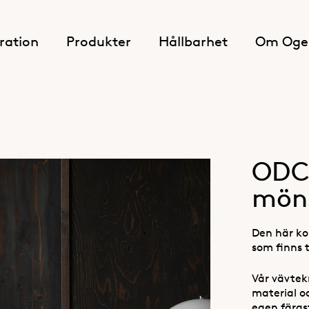
iration
Produkter
Hållbarhet
Om Oge
ODC
möns
Den här kol
som finns 
Vår vävtek
material o
egen färgst