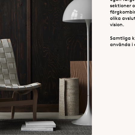
sektioner 
färgkombin
olika avslu
vision.
Samtliga k
använda i 