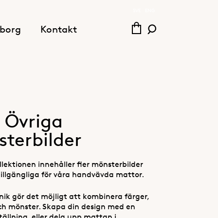
SVE
ENG
borg
Kontakt
 Övriga
terbilder
lektionen innehåller fler mönsterbilder
tillgängliga för våra handvävda mattor.
nik gör det möjligt att kombinera färger,
ch mönster. Skapa din design med en
ällning, eller dela upp mattan i