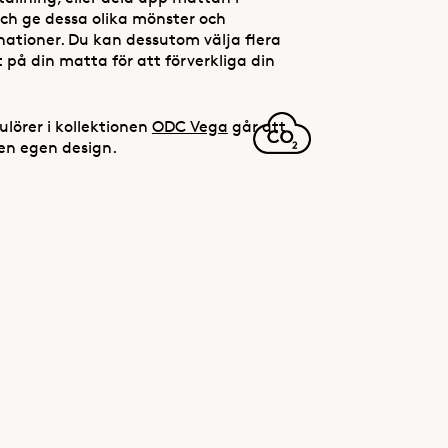
och ge dessa olika mönster och
ationer. Du kan dessutom välja flera
t på din matta för att förverkliga din
ulörer i kollektionen
ODC Vega
går att
en egen design.