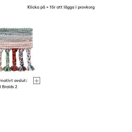
Klicka på + för att lägga i provkorg
rnativt avslut:
 Braids 2