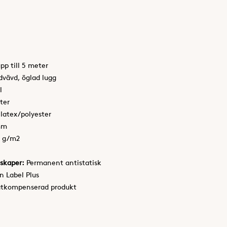
upp till 5 meter
vävd, öglad lugg
l
ter
 latex/polyester
mm
0 g/m2
skaper:
Permanent antistatisk
n Label Plus
atkompenserad produkt