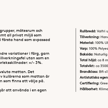
tgrupper, mötesrum och
Rullbredd:
Valfri 
mt all privat miljö som
Tillverkning:
Hand
i första hand som avpassad
Material:
100% Ul
Varp:
100% Polyes
re variationer i färg, garn
Baksida:
Naturlig
tillverkningsfel utan som en
Total höjd:
ca 8 
orleksskillnader: +/- 3%.
Totalvikt:
ca 350
avsluta mattan. Det
Brandklass:
Bfl-s1
 av kulörerna som mattan är
Antistatiska egen
n som finns att välja på.
Certifiering:
Gree
Hållbarhet:
Klim
går att använda i en egen