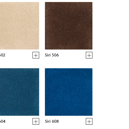
 502
Siri 506
 604
Siri 608