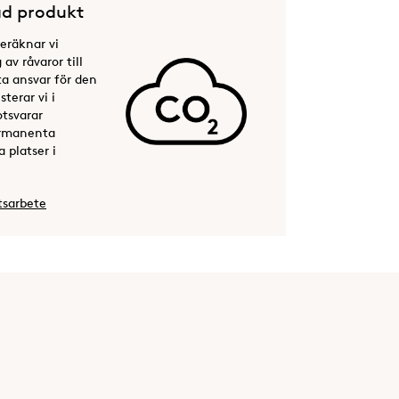
d produkt
beräknar vi
av råvaror till
ta ansvar för den
terar vi i
otsvarar
permanenta
 platser i
tsarbete