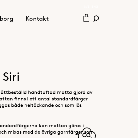
SVE
ENG
borg
Kontakt
Siri
 måttbeställd handtuftad matta gjord av
attan finns i ett antal standardfärger
ggas både heltäckande och som lös
andardfärgerna kan mattan göras i
och mixas med de övriga garnfärger som