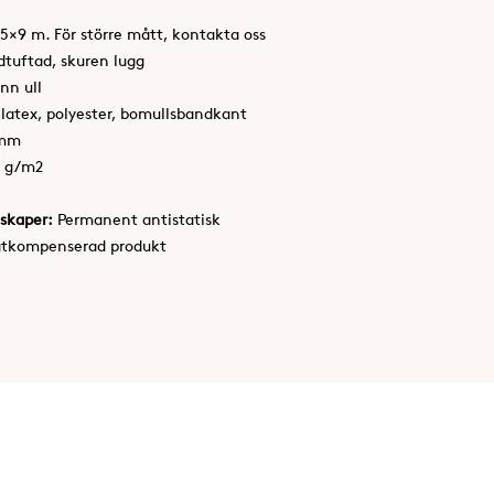
5×9 m. För större mått, kontakta oss
tuftad, skuren lugg
nn ull
 latex, polyester, bomullsbandkant
 mm
0 g/m2
skaper:
Permanent antistatisk
atkompenserad produkt