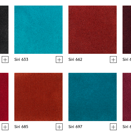
Siri 633
Siri 662
Siri
Siri 685
Siri 697
Siri