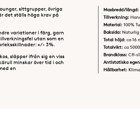
unger, sittgrupper, övriga
Maxbredd/längd:
r det ställs höga krav på
Tillverkning:
Hand
Material:
100% Tu
Baksida:
Naturlig
re variationer i färg, garn
tillverkningsfel utan som en
Total höjd:
ca 16
orleksskillnader: +/- 3%.
Totalvikt:
ca 500
Brandklass:
Cfl-s1
s, släpper ifrån sig en viss
ärull minskar över tid i och
Antistatiska egen
med en
Hållbarhet:
Klim