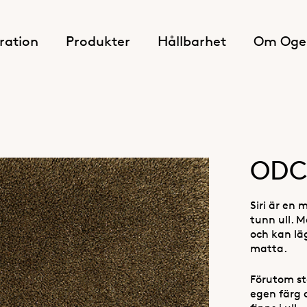
iration
Produkter
Hållbarhet
Om Oge
ODC 
Siri är en
tunn ull. M
och kan lä
matta.
Förutom st
egen färg 