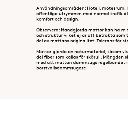
Användningsområden: Hotell, mötesrum, lo
offentliga utrymmen med normal trafik dä
komfort och design.
Observera: Handgjorda mattor kan ha mind
och struktur vilket ej är att betrakta som 
del av mattans originalitet. Tolerans för st
Mattor gjorda av naturmaterial, såsom visko
del fiber som kallas för skärull. Mängden sk
med att mattan dammsugs regelbundet 
borstvallsdammsugare.