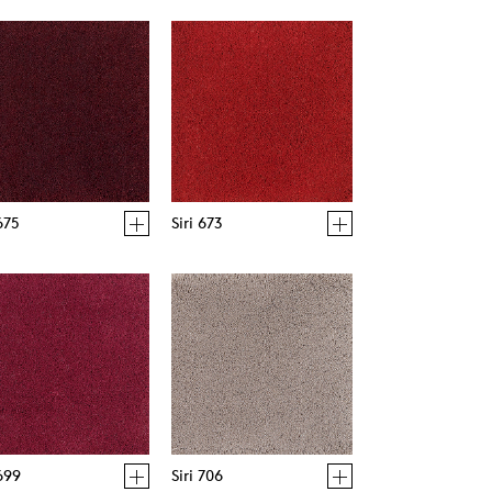
 675
Siri 673
 699
Siri 706