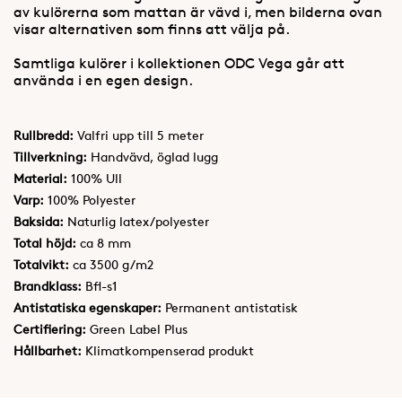
av kulörerna som mattan är vävd i, men bilderna ovan
visar alternativen som finns att välja på.
Samtliga kulörer i kollektionen ODC Vega går att
använda i en egen design.
Rullbredd:
Valfri upp till 5 meter
Tillverkning:
Handvävd, öglad lugg
Material:
100% Ull
Varp:
100% Polyester
Baksida:
Naturlig latex/polyester
Total höjd:
ca 8 mm
Totalvikt:
ca 3500 g/m2
Brandklass:
Bfl-s1
Antistatiska egenskaper:
Permanent antistatisk
Certifiering:
Green Label Plus
Hållbarhet:
Klimatkompenserad produkt