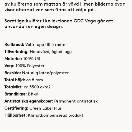
av kulörerna som mattan är vävd i, men bilderna ovan
visar alternativen som finns att välja på.
Samtliga kulörer i kollektionen ODC Vega går att
använda i en egen design.
Rullbredd:
Valfri upp till 5 meter
Tillverkning:
Handvävd, öglad lugg
Material:
100% Ull
Varp:
100% Polyester
Baksida:
Naturlig latex/polyester
Total höjd:
ca 8 mm
Totalvikt:
ca 3500 g/m2
Brandklass:
Bfl-s1
Antistatiska egenskaper:
Permanent antistatisk
Certifiering:
Green Label Plus
Hållbarhet:
Klimatkompenserad produkt