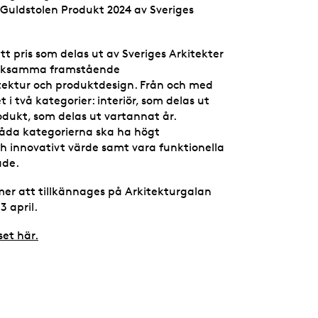
 Guldstolen Produkt 2024 av Sveriges
tt pris som delas ut av Sveriges Arkitekter
ärksamma framstående
tektur och produktdesign. Från och med
t i två kategorier: interiör, som delas ut
odukt, som delas ut vartannat år.
båda kategorierna ska ha högt
ch innovativt värde samt vara funktionella
ade.
r att tillkännages på Arkitekturgalan
 april.
set här.