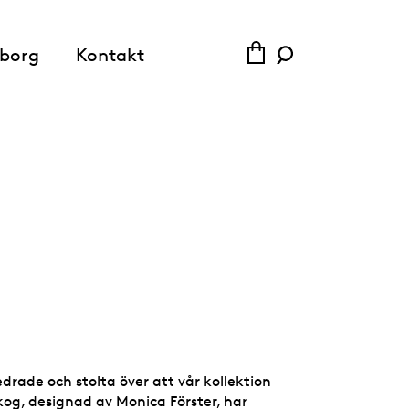
SVE
ENG
borg
Kontakt
edrade och stolta över att vår kollektion
kog
, designad av Monica Förster, har