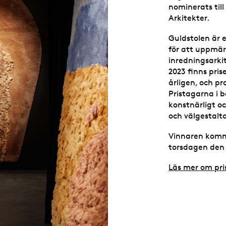
nominerats till
Arkitekter.
Guldstolen är e
för att uppm
inredningsarki
2023 finns prise
årligen, och pr
Pristagarna i 
konstnärligt o
och välgestalt
Vinnaren komme
torsdagen den 3
Läs mer om pri