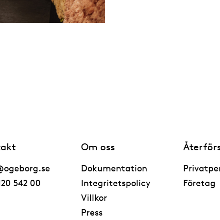
akt
Om oss
Återför
@ogeborg.se
Dokumentation
Privatpe
120 542 00
Integritetspolicy
Företag
Villkor
Press