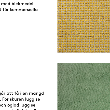
ätt med blekmedel
vt för kommersiella
år att få i en mängd
. För skuren lugg se
 och öglad lugg se