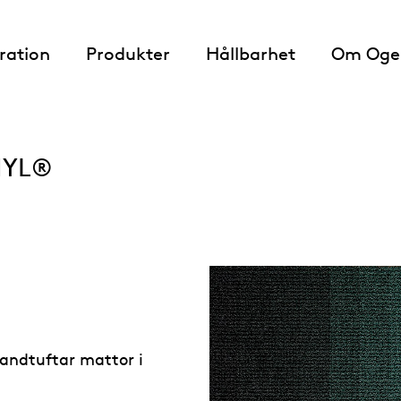
iration
Produkter
Hållbarhet
Om Oge
ONYL®
handtuftar mattor i