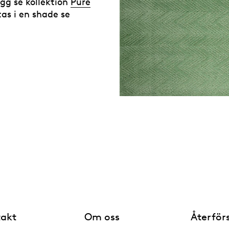
ugg se kollektion
Pure
as i en shade se
akt
Om oss
Återför