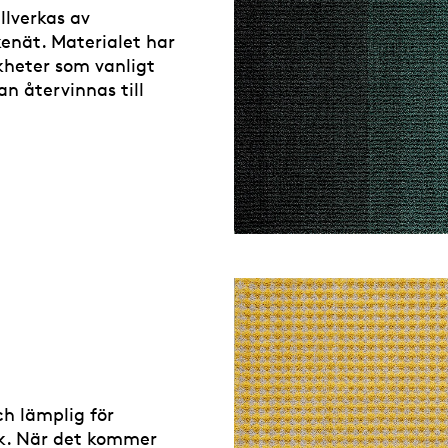
llverkas av
kenät. Materialet har
heter som vanligt
n återvinnas till
h lämplig för
k. När det kommer