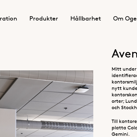
iration
Produkter
Hållbarhet
Om Oge
Aven
Mitt unde
identifier
kontorsmil
nytt kunde 
kontorsko
orter; Lun
och Stockh
Till kontor
platta Col
Gemini.