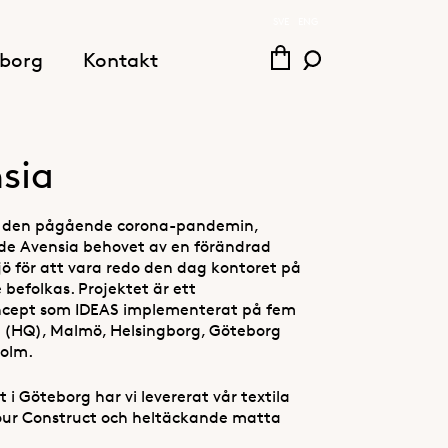
SVE
ENG
borg
Kontakt
sia
r den pågående corona-pandemin,
ade Avensia behovet av en förändrad
jö för att vara redo den dag kontoret på
befolkas. Projektet är ett
ncept som IDEAS implementerat på fem
d (HQ), Malmö, Helsingborg, Göteborg
olm.
et i Göteborg har vi levererat vår textila
our Construct och heltäckande matta