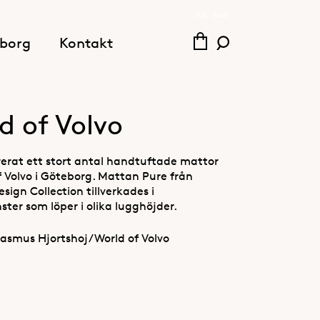
SVE
ENG
borg
Kontakt
d of Volvo
ererat ett stort antal handtuftade mattor
of Volvo i Göteborg. Mattan Pure från
ign Collection tillverkades i
ter som löper i olika lugghöjder.
Rasmus Hjortshoj/World of Volvo