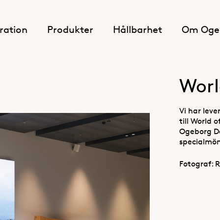
iration
Produkter
Hållbarhet
Om Oge
Worl
Vi har lev
till World 
Ogeborg Des
specialmöns
Fotograf: 