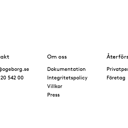
akt
Om oss
Återför
@ogeborg.se
Dokumentation
Privatpe
120 542 00
Integritetspolicy
Företag
Villkor
Press