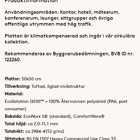
Produktinformation
Användningsområden: Kontor, hotell, mötesrum,
konferensrum, lounger, sittgrupper och övriga
offentliga utrymmen med hög trafik.
Plattan är klimatkompenserad och ingår i vår cirkulära
kollektion.
Rekommenderas av Byggvarubedömningen, BVB ID nr.
122260.
Plattor:
50x50 cm
Tillverkning:
Tuftad, öglad nivåstruktur
Material:
EcoSolution Q100™ = 100% Återvunnen polyamid (PA6, post
consumer)
Baksida:
EcoWorx S® (standard), ComfortWorx®
Total höjd:
ca 7,0-11,1 mm
Totalvikt:
ca 2984-4152 g/m2
Slitstyrka:
BS EN 1307 Heavy Commercial Use Class 33