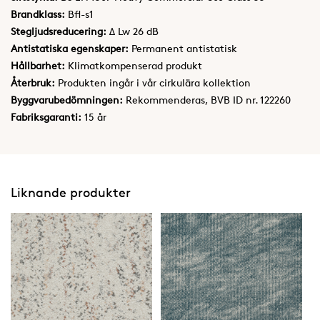
Brandklass:
Bfl-s1
Stegljudsreducering:
Δ Lw 26 dB
Antistatiska egenskaper:
Permanent antistatisk
Hållbarhet:
Klimatkompenserad produkt
Återbruk:
Produkten ingår i vår cirkulära kollektion
Byggvarubedömningen:
Rekommenderas, BVB ID nr. 122260
Fabriksgaranti:
15 år
Liknande produkter