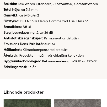
Baksida:
TaskWorx® (standard), EcoWorxS®, ComfortWorx®
Total höjd:
ca 5,1 mm
Garnvikt:
ca 640 g/m2
Slitstyrka:
BS EN 1307 Heavy Commercial Use Class 33
Brandklass:
Bfl-s1
Stegljudsreducering:
Δ Lw 26 dB
Antistatiska egenskaper:
Permanent antistatisk
Emissions Dans L’air Intérieur:
A+
Hållbarhet:
Klimatkompenserad produkt
Återbruk:
Produkten ingår i vår cirkulära kollektion
Byggvarubedömningen:
Rekommenderas, BVB ID nr. 122260
Fabriksgaranti:
15 år
Liknande produkter