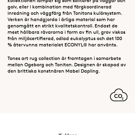
kollektionen lämpar sig som solitärer på väggar och
golv, eller i kombination med färgkoordinerad
inredning och väggfärg från Tonitons kulörsystem.
Verken är handgjorda i ärliga material som har
genomgått en strikt kvalitetskontroll. Endast de
mest hållbara råvarorna i form av fin ull, grov viskos
från miljöcertifierad, odlad eukalyptus och det 100
% återvunna materialet ECONYL® har använts.
Tones art rug collection är framtagen i samarbete
mellan Ogeborg och Toniton. Designen är skapad av
den brittiska konstnären Mabel Dapling.