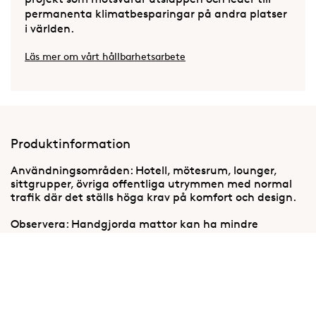
permanenta klimatbesparingar på andra platser
i världen.
Läs mer om vårt hållbarhetsarbete
Produktinformation
Användningsområden: Hotell, mötesrum, lounger,
sittgrupper, övriga offentliga utrymmen med normal
trafik där det ställs höga krav på komfort och design.
Observera: Handgjorda mattor kan ha mindre
variationer i färg, garn och struktur vilket ej är att
betrakta som tillverkningsfel utan som en del av
mattans originalitet. Tolerans för storleksskillnader: +/-
3%.
Mattor gjorda av naturmaterial, såsom viskos, släpper