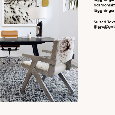
harmoniskt
läggningsri
Suited Text
mer här.