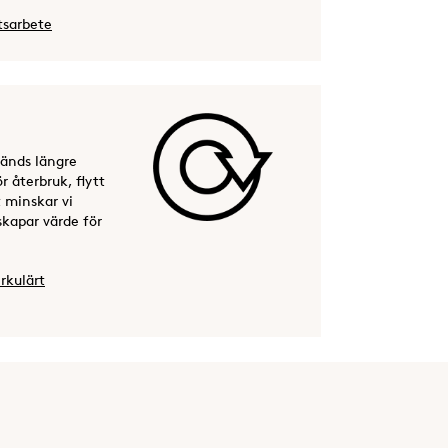
tsarbete
nvänds längre
 återbruk, flytt
t minskar vi
 skapar värde för
rkulärt