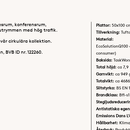
esrum, konferensrum,
Plattor:
50x100 c
a utrymmen med hög trafik.
Tillverkning:
Tuft
Material:
år cirkulära kollektion.
EcoSolutionQ100 
BVB ID nr. 122260.
consumer)
Baksida:
TaskWor
Total höjd:
ca 7,
Garnvikt:
ca 949
Totalvikt:
ca 468
Slitstyrka:
BS EN 
Brandklass:
Bfl-s1
Stegljudsreduceri
Antistatiska egen
Emissions Dans L’a
Hållbarhet:
Klim
Återbruk:
Produkt