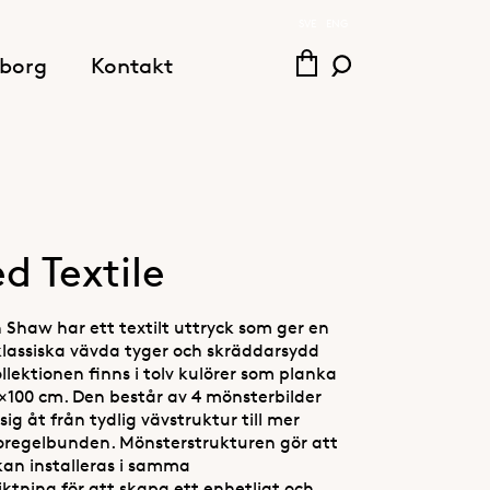
SVE
ENG
borg
Kontakt
ed Textile
 Shaw har ett textilt uttryck som ger en
klassiska vävda tyger och skräddarsydd
llektionen finns i tolv kulörer som planka
0×100 cm. Den består av 4 mönsterbilder
 sig åt från tydlig vävstruktur till mer
 oregelbunden. Mönsterstrukturen gör att
kan installeras i samma
ktning för att skapa ett enhetligt och