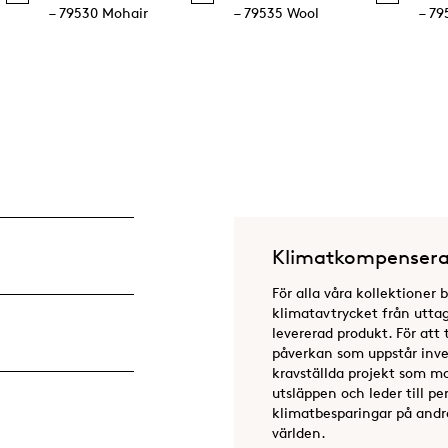
– 79530 Mohair
– 79535 Wool
– 79
Klimatkompensera
För alla våra kollektioner 
klimatavtrycket från uttag 
levererad produkt. För att 
påverkan som uppstår inves
kravställda projekt som m
utsläppen och leder till 
klimatbesparingar på andra
världen.