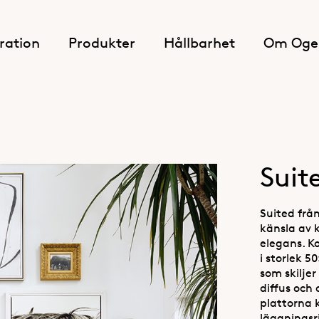
iration
Produkter
Hållbarhet
Om Oge
Suit
Suited från
känsla av 
elegans. Ko
i storlek 5
som skiljer
diffus och
plattorna 
läggningsri