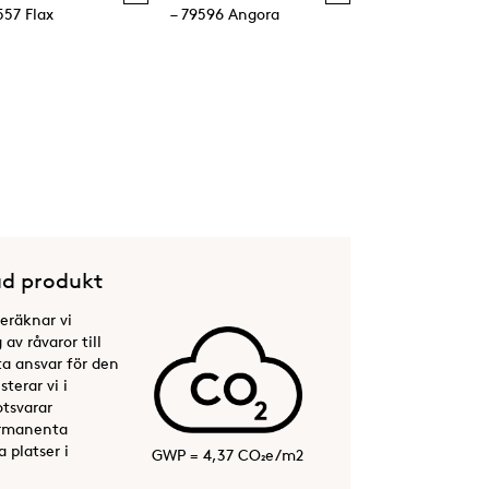
557 Flax
– 79596 Angora
d produkt
beräknar vi
av råvaror till
ta ansvar för den
terar vi i
otsvarar
permanenta
 platser i
GWP = 4,37 CO₂e/m2