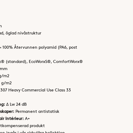
m
ad, öglad nivåstruktur
= 100% Återvunnen polyamid (PA6, post
x® (standard), EcoWorxS®, ComfortWorx®
9 mm
 g/m2
6 g/m2
1307 Heavy Commercial Use Class 33
ng:
Δ Lw 24 dB
skaper:
Permanent antistatisk
ir Intérieur:
A+
atkompenserad produkt
en ingår i vår cirkulära kollektion