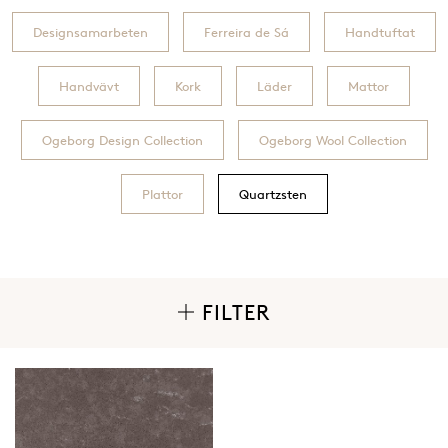
Designsamarbeten
Ferreira de Sá
Handtuftat
Handvävt
Kork
Läder
Mattor
Ogeborg Design Collection
Ogeborg Wool Collection
Plattor
Quartzsten
FILTER