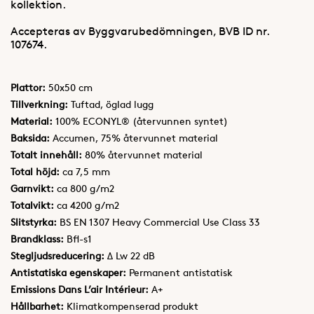
kollektion.
Accepteras av Byggvarubedömningen, BVB ID nr.
107674.
Plattor:
50x50 cm
Tillverkning:
Tuftad, öglad lugg
Material:
100% ECONYL® (återvunnen syntet)
Baksida:
Accumen, 75% återvunnet material
Totalt innehåll:
80% återvunnet material
Total höjd:
ca 7,5 mm
Garnvikt:
ca 800 g/m2
Totalvikt:
ca 4200 g/m2
Slitstyrka:
BS EN 1307 Heavy Commercial Use Class 33
Brandklass:
Bfl-s1
Stegljudsreducering:
Δ Lw 22 dB
Antistatiska egenskaper:
Permanent antistatisk
Emissions Dans L’air Intérieur:
A+
Hållbarhet:
Klimatkompenserad produkt