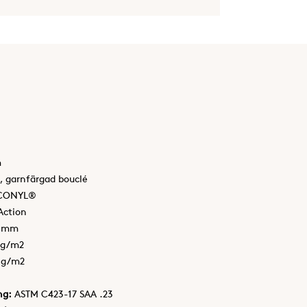
m
, garnfärgad bouclé
CONYL®
 Action
0 mm
 g/m2
 g/m2
ng:
ASTM C423-17 SAA .23