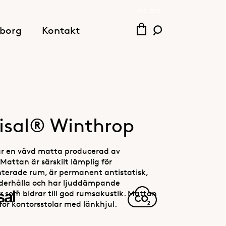
SVE
ENG
borg
Kontakt
isal® Winthrop
r en vävd matta producerad av
attan är särskilt lämplig för
terade rum, är permanent antistatisk,
nderhålla och har ljuddämpande
 som bidrar till god rumsakustik. Mattan
för kontorsstolar med länkhjul.