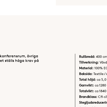
konferensrum, övriga
Rullbredd:
400 c
t ställs höga krav på
Tillverkning:
Vävd
Material:
100% E
Baksida:
Textile /
Total höjd:
ca 5,
Garnvikt:
ca 1280
Totalvikt:
ca 1840
Brandklass:
Cfl-s1
Stegljudsreduceri