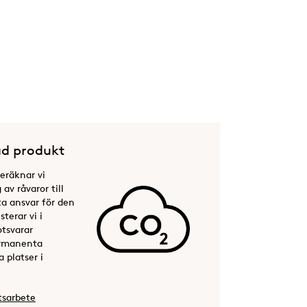
d produkt
beräknar vi
av råvaror till
ta ansvar för den
terar vi i
otsvarar
permanenta
 platser i
tsarbete