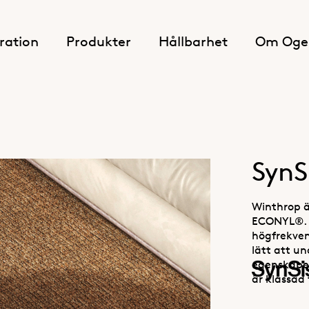
iration
Produkter
Hållbarhet
Om Oge
SynS
Winthrop ä
ECONYL®. M
högfrekven
lätt att u
egenskaper
är klassad 