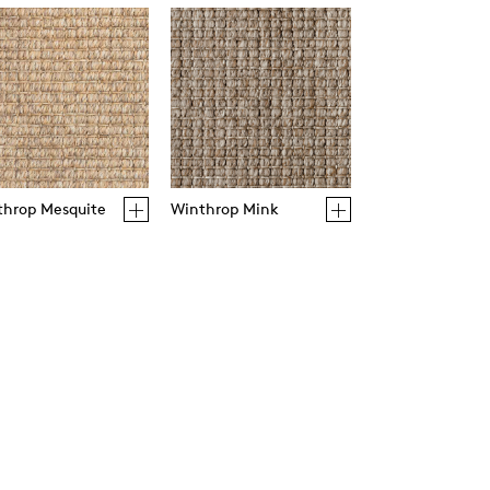
throp Mesquite
Winthrop Mink