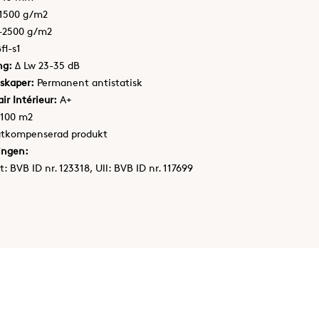
-1500 g/m2
0-2500 g/m2
fl-s1
ng:
Δ Lw 23-35 dB
skaper:
Permanent antistatisk
ir Intérieur:
A+
100 m2
atkompenserad produkt
ingen:
: BVB ID nr. 123318, Ull: BVB ID nr. 117699