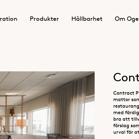
iration
Produkter
Hållbarhet
Om Oge
Cont
Contract Pr
mattor som
restaurang
med färdig
bra att ti
förslag som
urval för a