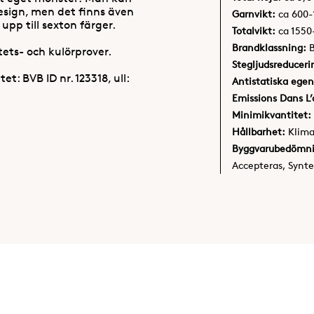
esign, men det finns även
Garnvikt:
ca 600
upp till sexton färger.
Totalvikt:
ca 155
Brandklassning:
B
ets- och kulörprover.
Stegljudsreduceri
: BVB ID nr. 123318, ull:
Antistatiska egen
Emissions Dans L’a
Minimikvantitet:
Hållbarhet:
Klim
Byggvarubedömn
Accepteras, Syntet