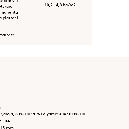
terar vi i
10,2-14,8 kg/m2
otsvarar
permanenta
 platser i
tsarbete
m
lyamid, 80% Ull/20% Polyamid eller 100% Ull
k jute
6-15 mm