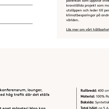
påverkan som uppstår inves
kravställda projekt som m
utsläppen och leder till 
klimatbesparingar på andra
världen.
Läs mer om vårt hållbarhe
konferensrum, lounger,
Rullbredd:
400 c
d hög trafik där det ställs
Material:
100% Po
Baksida:
Syntetis
Total höjd:
ca 5,
ett eget mönster! Man kan