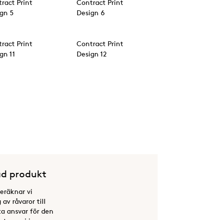
ract Print
Contract Print
gn 5
Design 6
ract Print
Contract Print
gn 11
Design 12
d produkt
beräknar vi
av råvaror till
ta ansvar för den